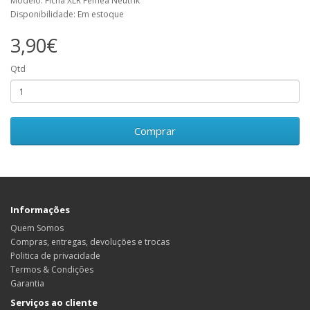
Modelo: Ficha XLR Fêmea Neutrik
Disponibilidade: Em estoque
3,90€
Qtd
Comprar
Informações
Quem Somos
Compras, entregas, devoluções e trocas
Politica de privacidade
Termos & Condições
Garantia
Serviços ao cliente