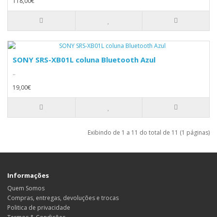
118,00€
SONY SRS-XB01L coluna Bluetooth Azul
..
19,00€
Exibindo de 1 a 11 do total de 11 (1 páginas)
Informações
Quem Somos
Compras, entregas, devoluções e trocas
Politica de privacidade